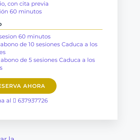
io, con cita previa
ión 60
minutos
o
 sesion 60 minutos
 abono de 10 sesiones Caduca a los
es
 abono de 5 sesiones Caduca a los
s
ESERVA AHORA
ma al
637937726
ar la