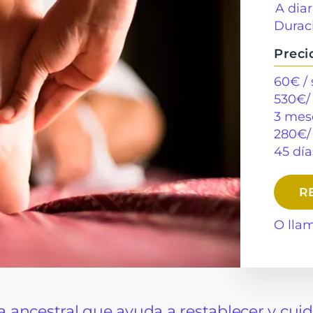
A diar
Durac
Preci
60€ /
530€/
3 mes
280€/
45 día
R
O lla
a ancestral que ayuda a restablecer y cuid