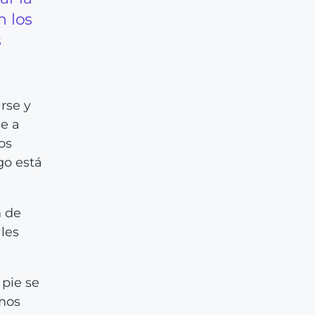
n los
s
rse y
se a
os
go está
n de
ales
 pie se
amos