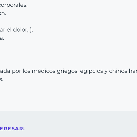
orporales.
n.
r el dolor, ).
a.
sada por los médicos griegos, egipcios y chinos h
s.
ERESAR: