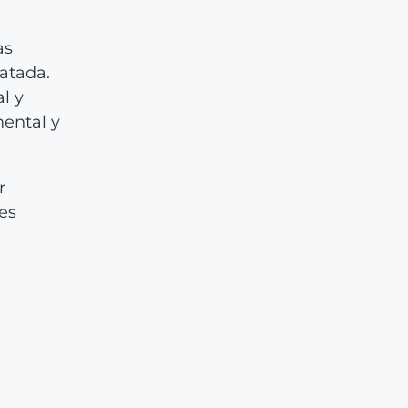
as
ratada.
l y
mental y
r
es