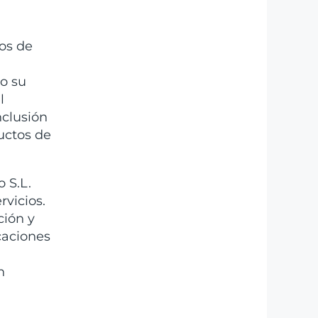
tos de
jo su
l
nclusión
uctos de
 S.L.
rvicios.
ción y
caciones
n