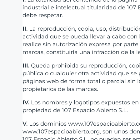
industrial e intelectual titularidad de 10
debe respetar.
II.
La reproducción, copia, uso, distribuci
actividad que se pueda llevar a cabo con
realice sin autorización expresa por parte 
marcas, constituiría una infracción de la l
III.
Queda prohibida su reproducción, copia
pública o cualquier otra actividad que se
páginas web de forma total o parcial sin l
propietarios de las marcas.
IV.
Los nombres y logotipos expuestos en 
propiedad de 107 Espacio Abierto S.L.
V.
Los dominios www.107espacioabierto.c
www.107espacioabierto.org, son unos domi
107 Espacio Abierto S.L. no pueden ser em