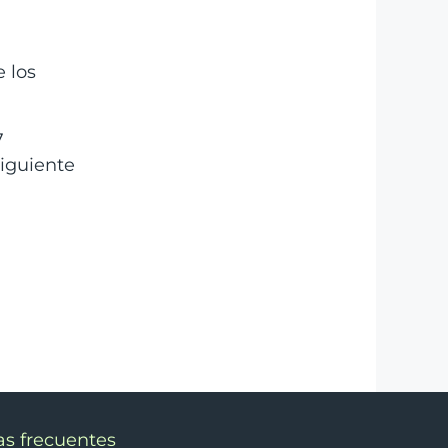
 los
7
siguiente
á
s frecuentes