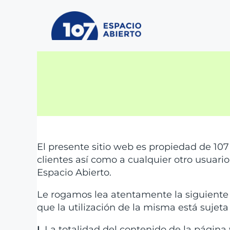
Ir
al
contenido
El presente sitio web es propiedad de 107 E
clientes así como a cualquier otro usuario,
Espacio Abierto.
Le rogamos lea atentamente la siguiente
que la utilización de la misma está sujeta
I.
La totalidad del contenido de la página