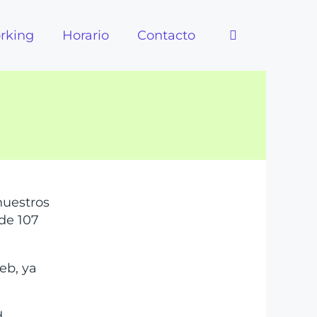
rking
Horario
Contacto
 nuestros
 de 107
eb, ya
d