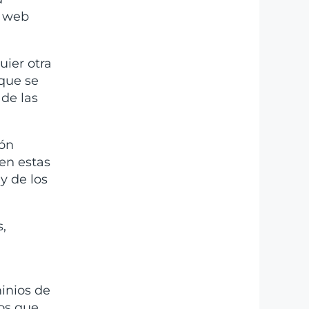
a web
uier otra
 que se
 de las
ión
 en estas
y de los
,
inios de
ios que