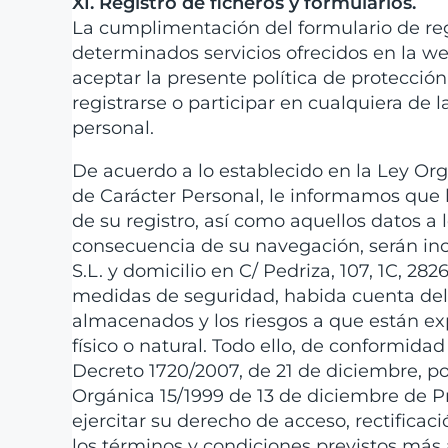
XI. Registro de ficheros y formularios.
La cumplimentación del formulario de regi
determinados servicios ofrecidos en la web.
aceptar la presente política de protección
registrarse o participar en cualquiera de 
personal.
De acuerdo a lo establecido en la Ley Org
de Carácter Personal, le informamos que
de su registro, así como aquellos datos a
consecuencia de su navegación, serán inco
S.L. y domicilio en C/ Pedriza, 107, 1C, 
medidas de seguridad, habida cuenta del e
almacenados y los riesgos a que están e
físico o natural. Todo ello, de conformidad
Decreto 1720/2007, de 21 de diciembre, p
Orgánica 15/1999 de 13 de diciembre de P
ejercitar su derecho de acceso, rectificac
los términos y condiciones previstos más a