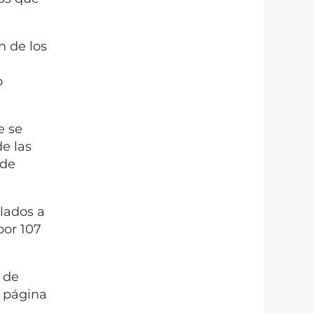
n de los
o
e se
de las
 de
ulados a
por 107
 de
u página