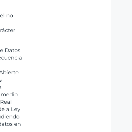
 el no
rácter
de Datos
ecuencia
Abierto
s
s
l medio
 Real
de a Ley
pudiendo
 datos en