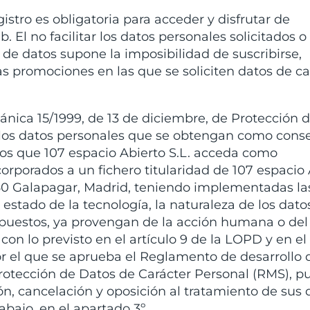
stro es obligatoria para acceder y disfrutar de
 El no facilitar los datos personales solicitados o
 de datos supone la imposibilidad de suscribirse,
las promociones en las que se soliciten datos de ca
ánica 15/1999, de 13 de diciembre, de Protección 
 los datos personales que se obtengan como cons
 los que 107 espacio Abierto S.L. acceda como
rporados a un fichero titularidad de 107 espacio 
28260 Galapagar, Madrid, teniendo implementadas la
stado de la tecnología, la naturaleza de los dato
xpuestos, ya provengan de la acción humana o de
 con lo previsto en el artículo 9 de la LOPD y en el
or el que se aprueba el Reglamento de desarrollo 
rotección de Datos de Carácter Personal (RMS), 
ión, cancelación y oposición al tratamiento de sus
bajo, en el apartado 3º.