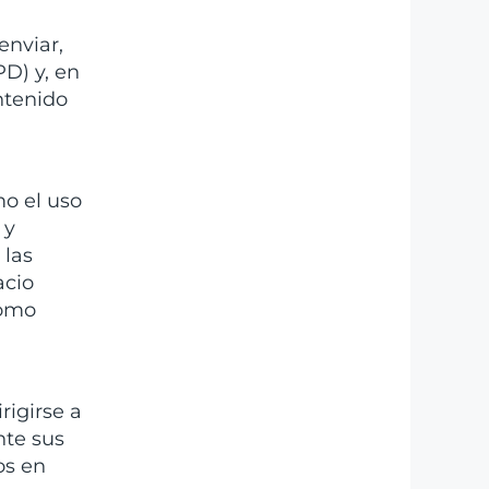
enviar,
PD) y, en
ntenido
mo el uso
 y
 las
acio
como
rigirse a
nte sus
os en