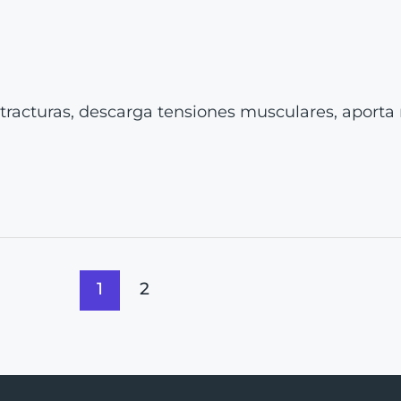
acturas, descarga tensiones musculares, aporta mov
1
2